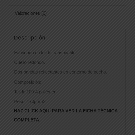
Valoraciones (0)
Descripción
Fabricado en tejido transpirable.
Cuello redondo.
Dos bandas reflectantes en contorno de pecho.
Composición:
Tejido:100% poliéster
Peso: 170gr/m2
HAZ CLICK AQUÍ PARA VER LA FICHA TÉCNICA
COMPLETA.