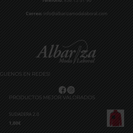
Teléfono:
956 15 31 90
Correo:
info@albarizamodalaboral.com
ÍGUENOS EN REDES!
PRODUCTOS MEJOR VALORADOS
SUDADERA 2.0
1,00
€