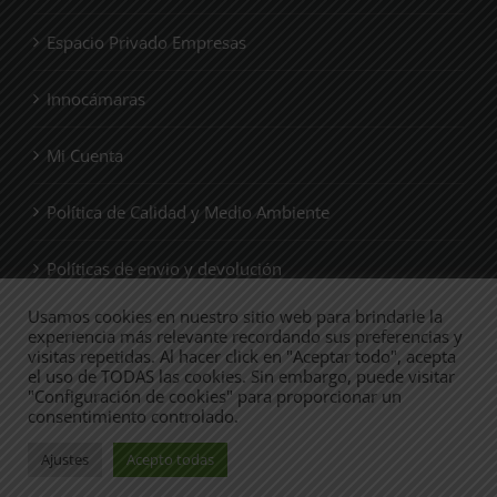
Espacio Privado Empresas
Innocámaras
Mi Cuenta
Política de Calidad y Medio Ambiente
Políticas de envio y devolución
Usamos cookies en nuestro sitio web para brindarle la
Quienes Somos
experiencia más relevante recordando sus preferencias y
visitas repetidas. Al hacer click en "Aceptar todo", acepta
el uso de TODAS las cookies. Sin embargo, puede visitar
Tienda
"Configuración de cookies" para proporcionar un
consentimiento controlado.
Ajustes
Acepto todas