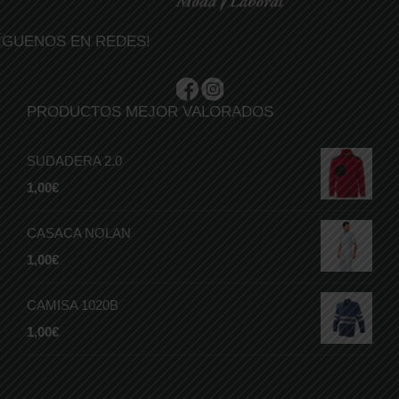
ÍGUENOS EN REDES!
PRODUCTOS MEJOR VALORADOS
SUDADERA 2.0
1,00
€
CASACA NOLAN
1,00
€
CAMISA 1020B
1,00
€