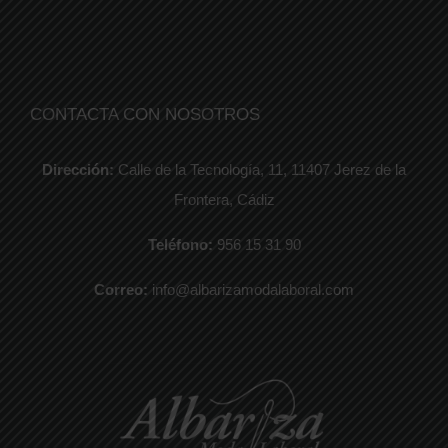
CONTACTA CON NOSOTROS
Dirección:
Calle de la Tecnología, 11, 11407 Jerez de la
Frontera, Cádiz
Teléfono:
956 15 31 90
Correo:
info@albarizamodalaboral.com