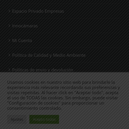
Espacio Privado Empresas
Innocámaras
Mi Cuenta
Política de Calidad y Medio Ambiente
Políticas de envio y devolución
Usamos cookies en nuestro sitio web para brindarle la
Quienes Somos
experiencia más relevante recordando sus preferencias y
visitas repetidas. Al hacer click en "Aceptar todo", acepta
el uso de TODAS las cookies. Sin embargo, puede visitar
Tienda
"Configuración de cookies" para proporcionar un
consentimiento controlado.
Ajustes
Acepto todas