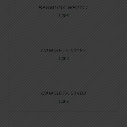
BERMUDA WF2717
1,00
€
CAMISETA 01187
1,00
€
CAMISETA 01403
1,00
€