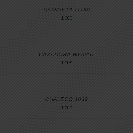
CAMISETA 11190
1,00
€
CAZADORA WF5851
1,00
€
CHALECO 1039
1,00
€