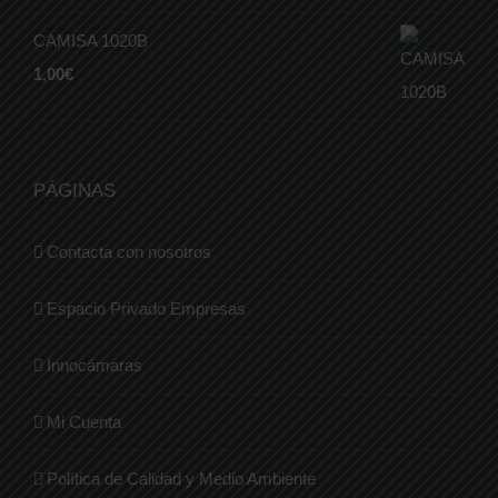
CAMISA 1020B
1,00
€
PÁGINAS
Contacta con nosotros
Espacio Privado Empresas
Innocámaras
Mi Cuenta
Política de Calidad y Medio Ambiente