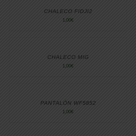
CHALECO FIDJI2
1,00
€
CHALECO MIG
1,00
€
PANTALÓN WF5852
1,00
€