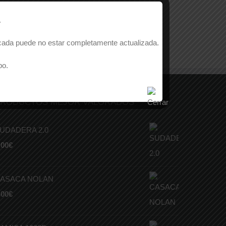
.
licada puede no estar completamente actualizada.
po.
RODUCTOS MEJOR VALORADOS
UDADERA 2.0
,00
€
ASACA NOLAN
,00
€