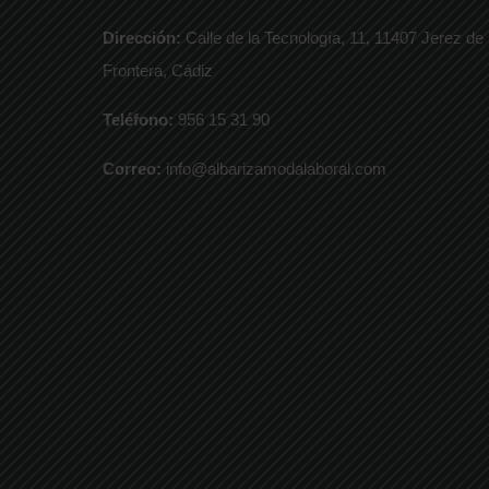
Dirección:
Calle de la Tecnología, 11, 11407 Jerez de 
Frontera, Cádiz
Teléfono:
956 15 31 90
Correo:
info@albarizamodalaboral.com