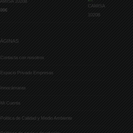
AMISA 1020B
,00
€
ÁGINAS
Contacta con nosotros
Espacio Privado Empresas
Innocámaras
Mi Cuenta
Política de Calidad y Medio Ambiente