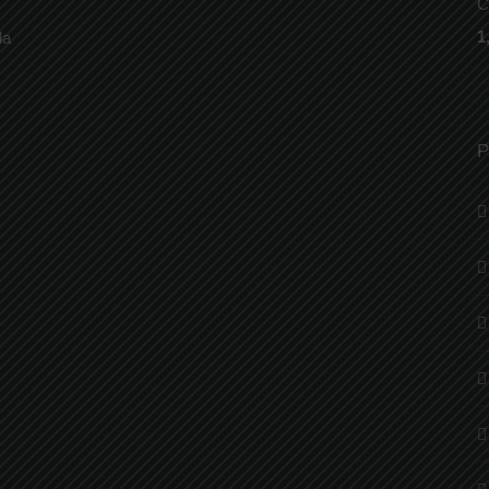
C
1
la
P