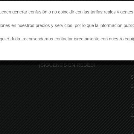
den generar confusión o no coincidir con las tarifas reales vigentes
ones en nuestros precios y servicios, por lo que la información pub
ualquier duda, recomendamos contactar directamente con nuestro equi
P
¡SÍGUENOS EN REDES!
S
1
C
1