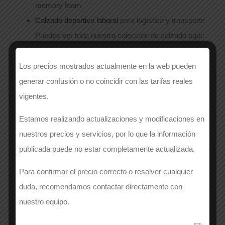
memory foam
Calzado deportivo laboral
para logística y transporte
Puedes ver toda nuestra colección de calzado aquí:
👉
Calzado laboral verano en Albariza
Los precios mostrados actualmente en la web pueden
abril 10th, 2025
|
Calzado
|
Sin comentarios
generar confusión o no coincidir con las tarifas reales
vigentes.
Estamos realizando actualizaciones y modificaciones en
Comparte
nuestros precios y servicios, por lo que la información
publicada puede no estar completamente actualizada.
Facebook
X
WhatsApp
Correo
electrónico
Para confirmar el precio correcto o resolver cualquier
duda, recomendamos contactar directamente con
nuestro equipo.
Artículos relacionados