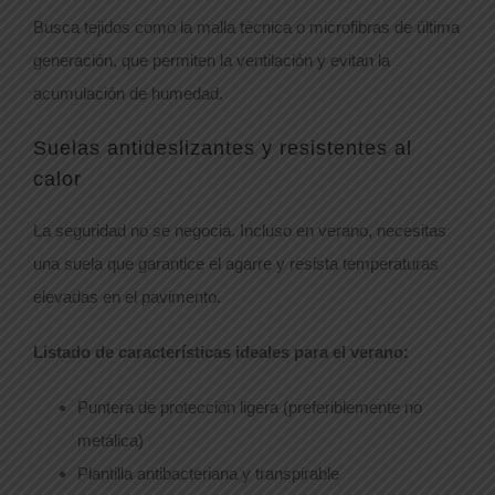
Busca tejidos como la malla técnica o microfibras de última
generación, que permiten la ventilación y evitan la
acumulación de humedad.
Suelas antideslizantes y resistentes al
calor
La seguridad no se negocia. Incluso en verano, necesitas
una suela que garantice el agarre y resista temperaturas
elevadas en el pavimento.
Listado de características ideales para el verano:
Puntera de protección ligera (preferiblemente no
metálica)
Plantilla antibacteriana y transpirable