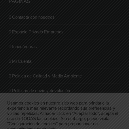
PÁGINAS
Contacta con nosotros
Espacio Privado Empresas
Innocámaras
Mi Cuenta
Política de Calidad y Medio Ambiente
Políticas de envio y devolución
Usamos cookies en nuestro sitio web para brindarle la
Quienes Somos
experiencia más relevante recordando sus preferencias y
visitas repetidas. Al hacer click en "Aceptar todo", acepta el
uso de TODAS las cookies. Sin embargo, puede visitar
Tienda
"Configuración de cookies" para proporcionar un