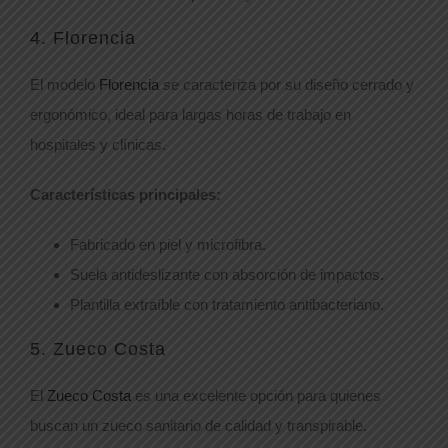
4. Florencia
El modelo
Florencia
se caracteriza por su diseño cerrado y
ergonómico, ideal para largas horas de trabajo en
hospitales y clínicas.
Características principales:
Fabricado en piel y microfibra.
Suela antideslizante con absorción de impactos.
Plantilla extraíble con tratamiento antibacteriano.
5. Zueco Costa
El
Zueco Costa
es una excelente opción para quienes
buscan un zueco sanitario de calidad y transpirable.