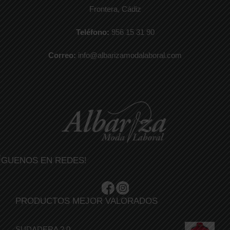
Frontera, Cádiz
Teléfono:
956 15 31 90
Correo:
info@albarizamodalaboral.com
ÍGUENOS EN REDES!
PRODUCTOS MEJOR VALORADOS
SUDADERA 2.0