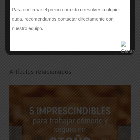
Para confirmar el precio correcto o resolver cualquier
Comparte
duda, recomendamos contactar directamente con
nuestro equipo.
Facebook
X
WhatsApp
Correo
electrónico
Artículos relacionados