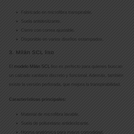
Fabricado en microfibra transpirable.
Suela antideslizante.
Cierre con correa ajustable.
Disponible en varios diseños estampados.
3. Milán SCL liso
El
modelo Milán SCL
liso es perfecto para quienes buscan
un calzado sanitario discreto y funcional. Además, también
existe la versión perforada, que mejora la transpirabilidad.
Características principales:
Material de microfibra lavable.
Suela de poliuretano antideslizante.
Horma anatómica para mayor comodidad.