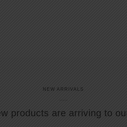
NEW ARRIVALS
w products are arriving to ou