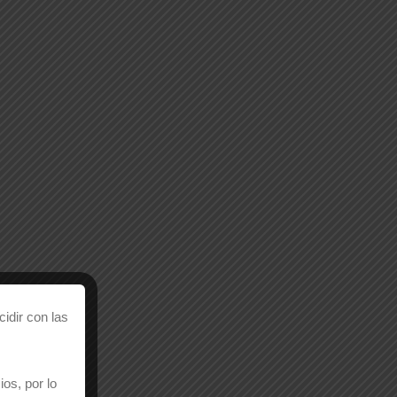
 Take 20% off any
n the store!
upon Code
XX20
idir con las
os, por lo