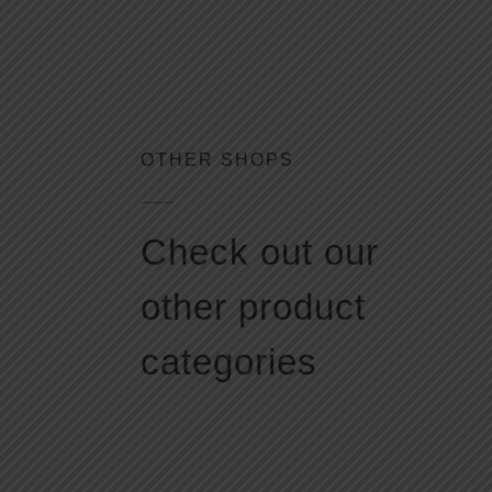
OTHER SHOPS
Check out our
other product
categories