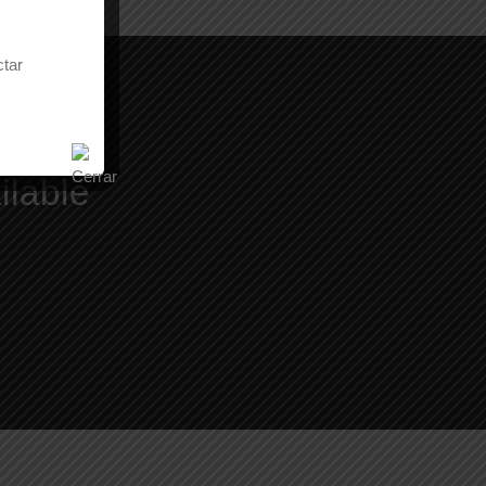
ctar
ilable