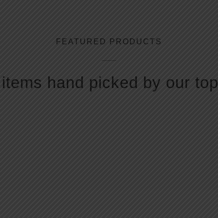
FEATURED PRODUCTS
items hand picked by our top