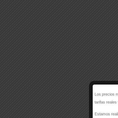
10% Off Tops
Enter Coupon Code
TOPS
Los precios m
tarifas reales
Estamos reali