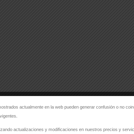
Holiday Sale!
product i
Enter Co
ostrados actualmente en la web pueden generar confusión o no coinc
 vigentes.
zando actualizaciones y modificaciones en nuestros precios y servici