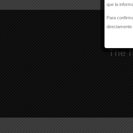
que la inform
Para confirma
directamente 
The h