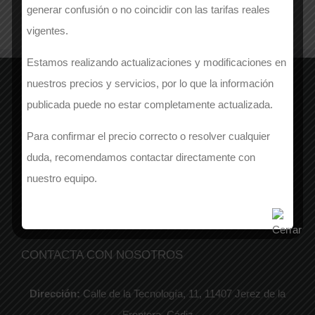
generar confusión o no coincidir con las tarifas reales
vigentes.
Estamos realizando actualizaciones y modificaciones en
nuestros precios y servicios, por lo que la información
publicada puede no estar completamente actualizada.
Para confirmar el precio correcto o resolver cualquier
duda, recomendamos contactar directamente con
nuestro equipo.
CONTACTA CON NOSOTROS
Dirección:
Calle de la Tecnología, 11, 11407 Jerez de la
Frontera, Cádiz