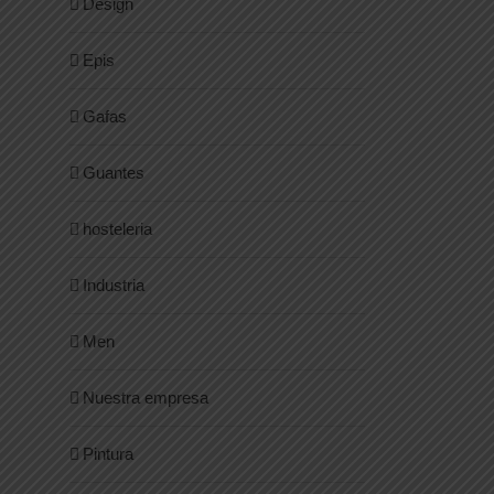
Design
Epis
Gafas
Guantes
hosteleria
Industria
Men
Nuestra empresa
Pintura