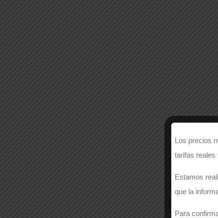
Los precios m
tarifas reales
Estamos reali
que la inform
Para confirma