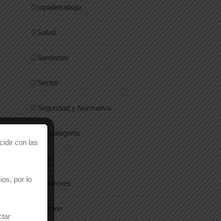
ropadetrabajo
Salud
Sanitarios
Sector
Seguridad y Normativa
Sin categoría
idir con las
Style
os, por lo
Uniformes
Women
ctar