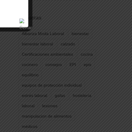
Etiquetas
Albariza Moda Laboral
bienestar
bienestar laboral
calzado
Certificaciones ambientales
cocina
cocinero
consejos
EPI
epis
equilibrio
equipos de protección individual
estrés laboral
gafas
hostelería
laboral
lesiones
manipulacion de alimentos
médicos