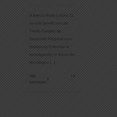
A lbariza Moda Laboral SL
ha sido beneficiaria del
Fondo Europeo de
Desarrollo Regional cuyo
objetivo es Potenciar la
investigación, el desarrollo
tecnológico [...]
Más
0
información