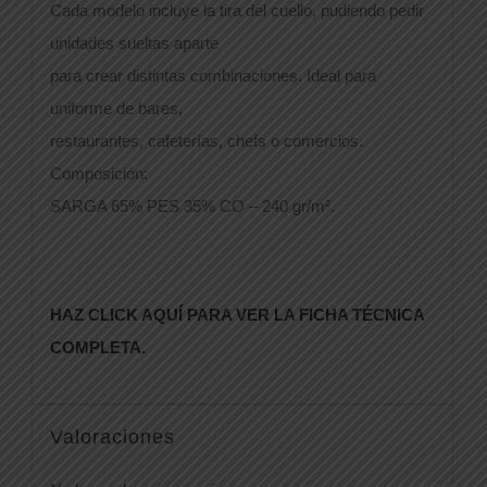
Cada modelo incluye la tira del cuello, pudiendo pedir
unidades sueltas aparte
para crear distintas combinaciones. Ideal para
uniforme de bares,
restaurantes, cafeterías, chefs o comercios.
Composición:
SARGA 65% PES 35% CO – 240 gr/m².
HAZ CLICK AQUÍ PARA VER LA FICHA TÉCNICA
COMPLETA.
Valoraciones