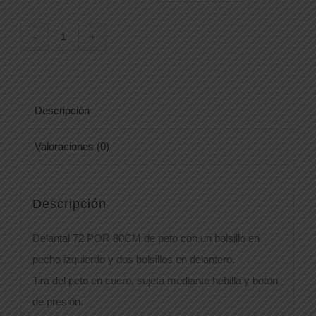
DELANTAL
156400
cantidad
Descripción
Valoraciones (0)
Descripción
Delantal 72 POR 80CM de peto con un bolsillo en
pecho izquierdo y dos bolsillos en delantero.
Tira del peto en cuero, sujeta mediante hebilla y botón
de presión.