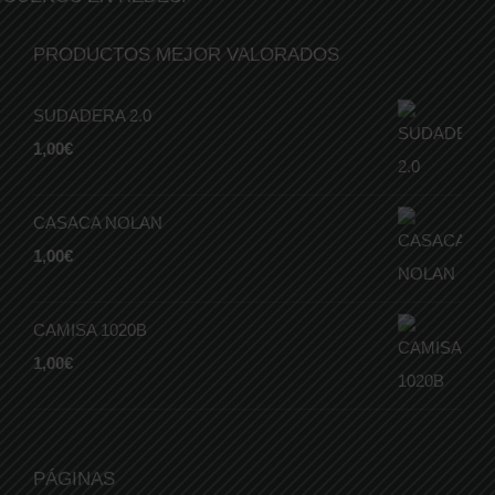
PRODUCTOS MEJOR VALORADOS
SUDADERA 2.0
1,00
€
CASACA NOLAN
1,00
€
CAMISA 1020B
1,00
€
PÁGINAS