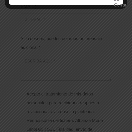
EMAIL
*
Si lo deseas, puedes dejarnos un mensaje
adicional
*
Acepto el tratamiento de mis datos
personales para recibir una respuesta
relacionada a la consulta planteada.
Responsable del fichero: Albariza Moda
LaboralS.l S.A. Finalidad: envío de