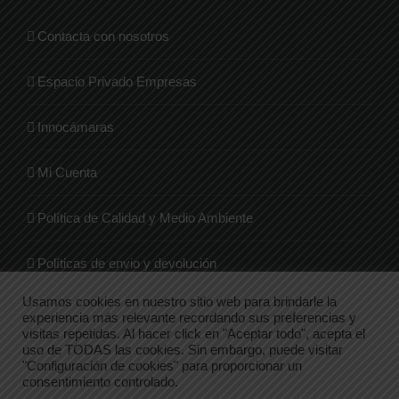
Contacta con nosotros
Espacio Privado Empresas
Innocámaras
Mi Cuenta
Política de Calidad y Medio Ambiente
Políticas de envio y devolución
Usamos cookies en nuestro sitio web para brindarle la
Quienes Somos
experiencia más relevante recordando sus preferencias y
visitas repetidas. Al hacer click en "Aceptar todo", acepta el
uso de TODAS las cookies. Sin embargo, puede visitar
Tienda
"Configuración de cookies" para proporcionar un
consentimiento controlado.