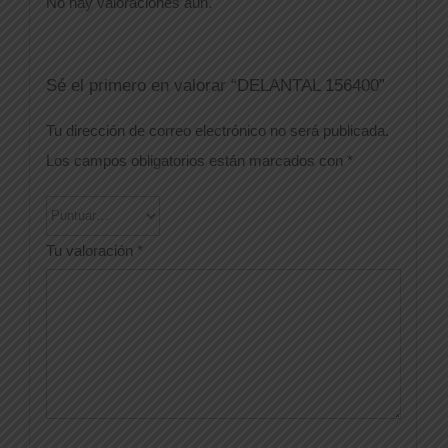
No hay valoraciones aún.
Sé el primero en valorar “DELANTAL 156400”
Tu dirección de correo electrónico no será publicada.
Los campos obligatorios están marcados con
*
Tu valoración
*